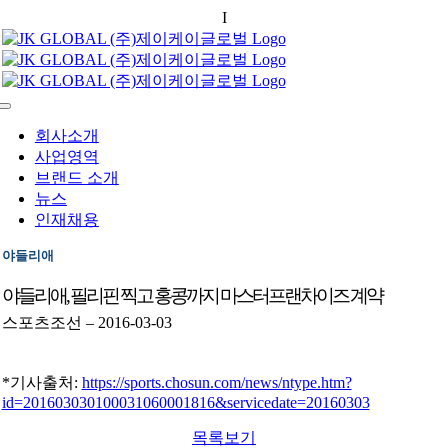
Skip
English
I
中國語
to
content
Toggle
Navigation
회사소개
사업영역
브랜드 소개
뉴스
인재채용
야들리애
야들리애, 필리핀 찍고 홍콩까지 마스터프랜차이즈 계약
스포츠조선 – 2016-03-03
*기사출처:
https://sports.chosun.com/news/ntype.htm?
id=201603030100031060001816&servicedate=20160303
목록보기