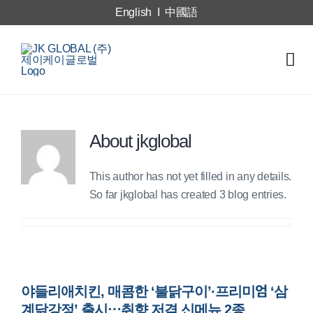
Skip
English
I
中國語
to
content
Tog
Nav
회사소개
About
jkglobal
사업영역
This author has not yet filled in any details.
브랜드 소개
So far jkglobal has created 3 blog entries.
뉴스
인재채용
야들리애치킨, 매콤한 ‘불닭구이’·프리미엄 ‘삼
계닭강정’ 출시…취향 저격 신메뉴 2종